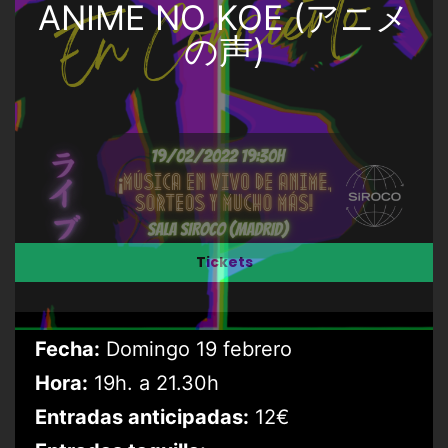
ANIME NO KOE (アニメ
の声)
Tickets
Fecha:
Domingo 19 febrero
Hora:
19h. a 21.30h
Entradas anticipadas:
12€