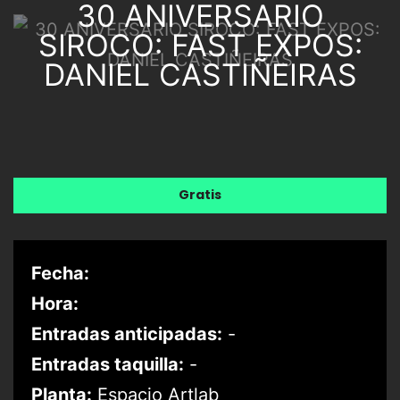
30 ANIVERSARIO
SIROCO: FAST EXPOS:
DANIEL CASTIÑEIRAS
Gratis
Fecha:
Hora:
Entradas anticipadas:
-
Entradas taquilla:
-
Planta:
Espacio Artlab