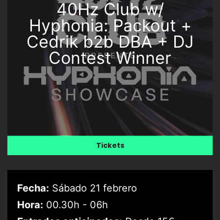
40Hz Club w/
Hyphonia: Packout +
Cedrik b2b DBA + DJ
Contest Winner
Tickets
Fecha:
Sábado 21 febrero
Hora:
00.30h - 06h