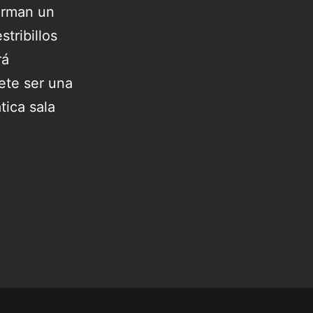
forman un
tribillos
rá
ete ser una
ica sala