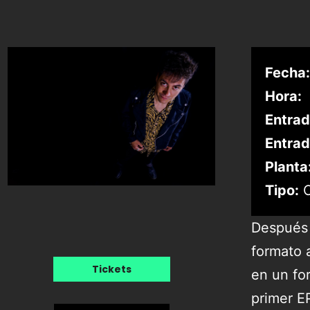
Fecha:
Hora:
Entrad
Entrad
Planta
Tipo:
C
Después 
formato 
Tickets
en un fo
primer EP