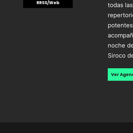
RRSS/Web
todas las
repertori
potentes
acompaña
noche de
Siroco d
Ver Age