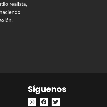
ilo realista,
 haciendo
exión.
Síguenos