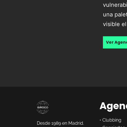
vulnerabi
una pale
visible 
Ver Age
Agen
•
Clubbing
Desde 1989 en Madrid.