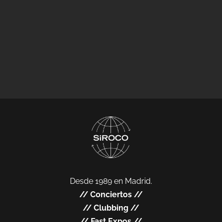
Desde 1989 en Madrid.
//
Conciertos
//
//
Clubbing
//
//
Fast Expos
//