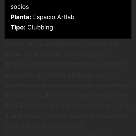
socios
Planta:
Espacio Artlab
Tipo:
Clubbing
Tras la buena acogida que tuvo nuestro
primer Blue Lounge volvemos justo
después del día de Navidad para ofrecerte
una noche de felicidad bailable donde
podrás bajar las pesadas cenas navideñas a
ritmo de funk,disco y rock en compañía de
Fran Basilis y Adolf nuestro residente ,en lo
q será nuestro último Blue Lounge en este
2019 q no te puedes perder..