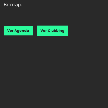
Brrrrrap.
Ver Agenda
Ver Clubbing