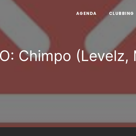
AGENDA
CLUBBING
O: Chimpo (Levelz, M