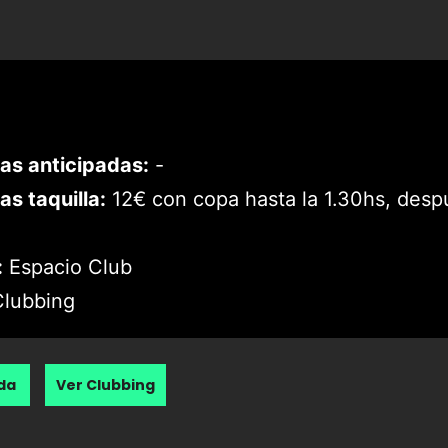
as anticipadas:
-
as taquilla:
12€ con copa hasta la 1.30hs, desp
:
Espacio Club
lubbing
nda
Ver Clubbing