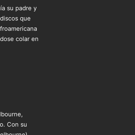
ía su padre y
discos que
afroamericana
ndose colar en
lbourne,
ro. Con su
elbourne)