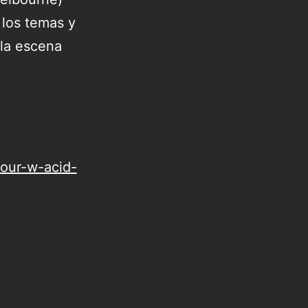
 los temas y
 la escena
lour-w-acid-