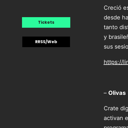
Creció e
desde ha
Tickets
tanto di
y brasile
RRSS/Web
sus sesi
https://l
–
Olivas
Crate di
activan 
programa