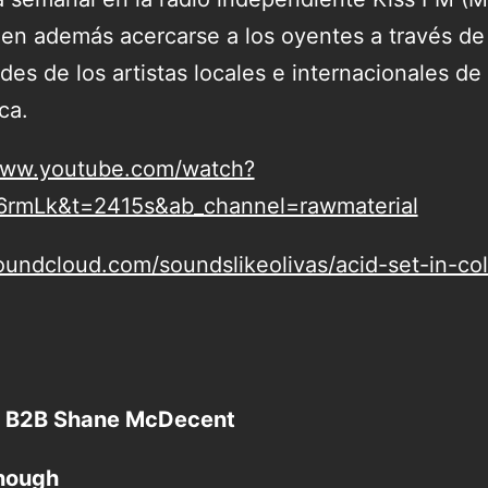
en además acercarse a los oyentes a través de
des de los artistas locales e internacionales de
ca.
www.youtube.com/watch?
6rmLk&t=2415s&ab_channel=rawmaterial
soundcloud.com/soundslikeolivas/acid-set-in-co
a B2B Shane McDecent
nough