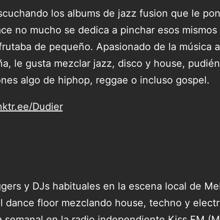
scuchando los albums de jazz fusion que le pon
ce no mucho se dedica a pinchar esos mismos 
sfrutaba de pequeño. Apasionado de la música 
ña, le gusta mezclar jazz, disco y house, pudié
ones algo de hiphop, reggae o incluso gospel.
inktr.ee/Dudier
ggers y DJs habituales en la escena local de Me
el dance floor mezclando house, techno y elect
 semanal en la radio independiente Kiss FM (M