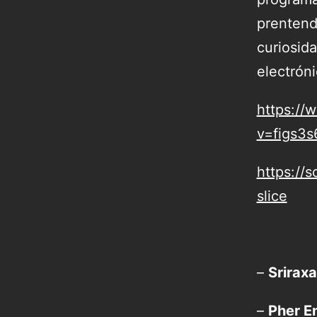
prentend
curiosida
electróni
https://
v=figs3s
https://
slice
–
Srirax
–
Pher E