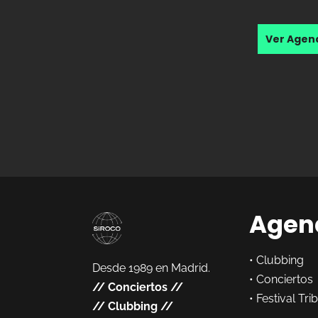
Ver Age
Agen
•
Clubbing
Desde 1989 en Madrid.
•
Conciertos
//
Conciertos
//
•
Festival Tri
//
Clubbing
//