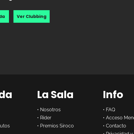
nda
Ver Clubbing
da
La Sala
Info
•
Nosotros
•
FAQ
•
Rider
•
Acceso Men
butos
•
Premios Siroco
•
Contacto
•
Privacidad y