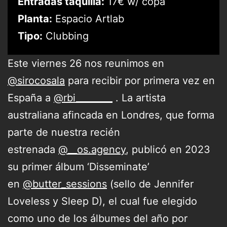
Entradas taquilla:
17€ w/ copa
Planta:
Espacio Artlab
Tipo:
Clubbing
Este viernes 26 nos reunimos en
@sirocosala
para recibir por primera vez en
España a
@rbi________
. La artista
australiana afincada en Londres, que forma
parte de nuestra recién
estrenada
@__os.agency
, publicó en 2023
su primer álbum ‘Disseminate’
en
@butter_sessions
(sello de Jennifer
Loveless y Sleep D), el cual fue elegido
como uno de los álbumes del año por