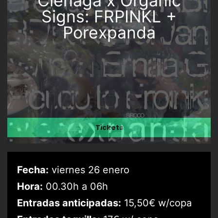
Ciénaga x Organic
Signs: FRPINKL +
Porexpanda
Tickets
Fecha:
viernes 26 enero
Hora:
00.30h a 06h
Entradas anticipadas:
15,50€ w/copa