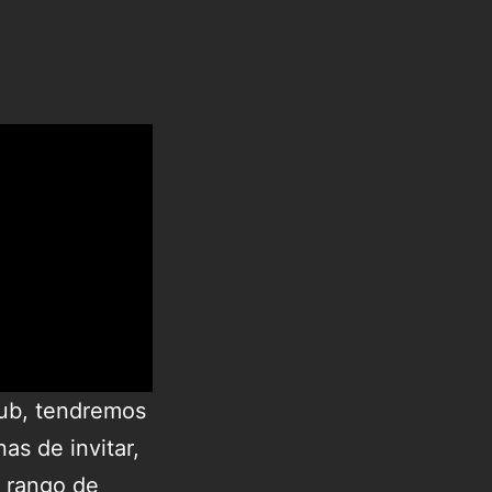
lub, tendremos
s de invitar,
u rango de