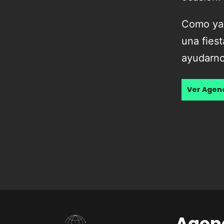
Como ya 
una fiest
ayudarno
Ver Age
Agen