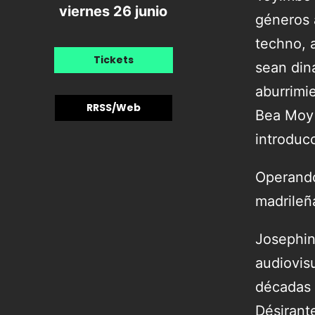
viernes 26 junio
géneros 
techno, 
Tickets
sean din
aburrimi
RRSS/Web
Bea Moy 
introduc
Operando 
madrileñ
Josephin
audiovis
décadas 
Désirant