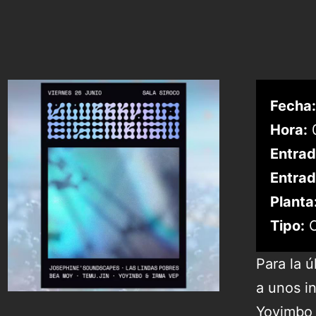
Fecha:
Hora:
0
Entrad
Entrad
Planta
Tipo:
C
Para la 
a unos i
Yoyimbo 