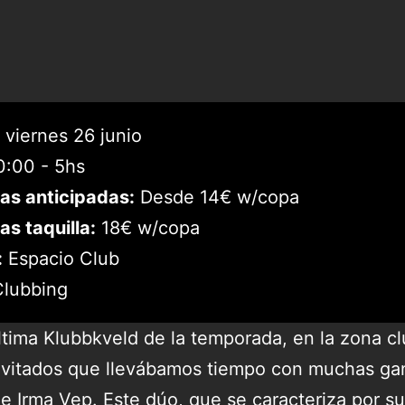
viernes 26 junio
:00 - 5hs
as anticipadas:
Desde 14€ w/copa
as taquilla:
18€ w/copa
:
Espacio Club
lubbing
última Klubbkveld de la temporada, en la zona c
nvitados que llevábamos tiempo con muchas gana
e Irma Vep. Este dúo, que se caracteriza por s