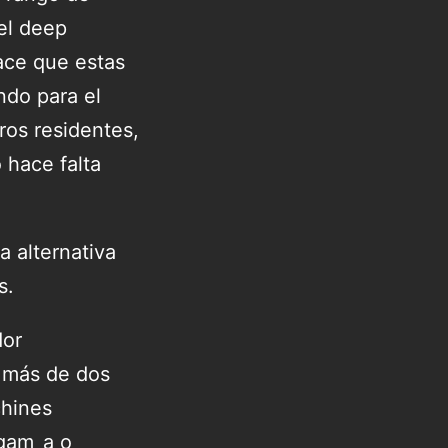
el deep
ace que estas
ndo para el
ros residentes,
 hace falta
a alternativa
s.
dor
n más de dos
chines
_gam_a o