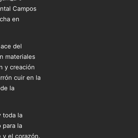
ental Campos
ucha en
nace del
n materiales
ón y creación
rrón cuir en la
de la
 toda la
 para la
 y el corazón.