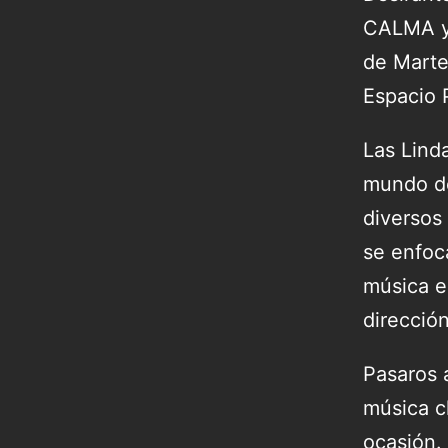
CALMA y 
de Marte
Espacio 
Las Lind
mundo de
diversos 
se enfoca
música e
direcció
Pasaros a
música c
ocasión.