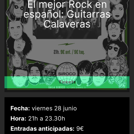
El mejor Rock en
español: Guitarras
Calaveras
Tickets
Fecha:
viernes 28 junio
Hora:
21h a 23.30h
Entradas anticipadas:
9€