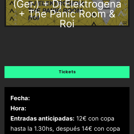
(Ger.) + Dj Elektrogena
+ The Panic Room &
Roi
Tickets
Fecha:
Hora:
Entradas anticipadas:
12€ con copa
hasta la 1.30hs, después 14€ con copa