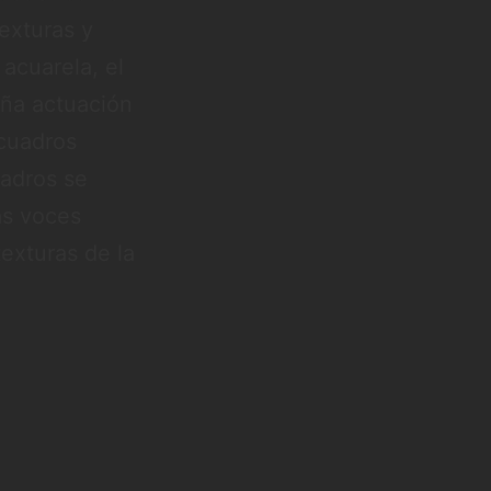
texturas y
acuarela, el
eña actuación
 cuadros
uadros se
as voces
exturas de la