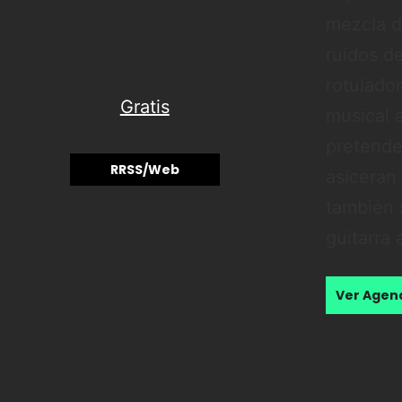
mezcla de
ruidos d
rotulador
Gratis
musical a
pretende
RRSS/Web
asiceran
también 
guitarra
Ver Age