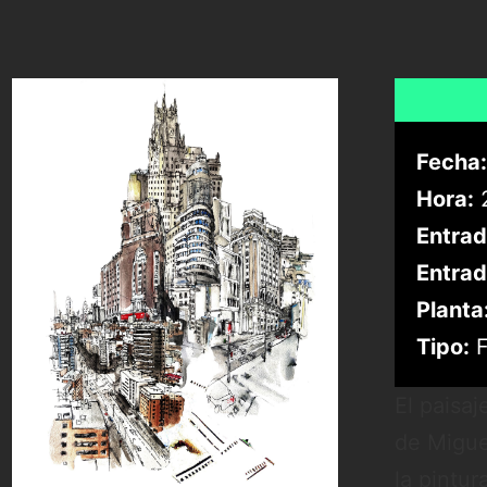
Fecha:
Hora:
2
Entrad
Entrad
Planta
Tipo:
F
El paisa
de Migue
la pintu