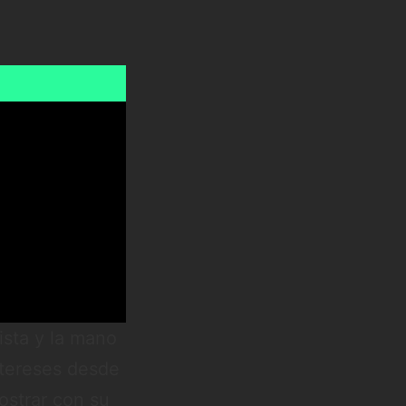
ista y la mano
ntereses desde
ostrar con su