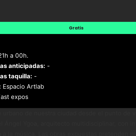
Gratis
1h a 00h.
as anticipadas:
-
as taquilla:
-
:
Espacio Artlab
ast expos
je urbano de nuestra ciudad desde el punto de v
l Ángel Ygoa, arquitecto multidisciplinar, con i
ra a la música. Las obras expuestas pretenden m