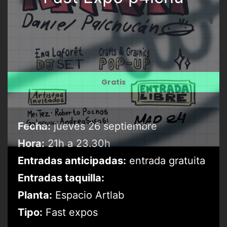
Gratis
Fecha:
jueves 26 septiembre
Hora:
21h a 23.30h
Entradas anticipadas:
entrada gratuita
Entradas taquilla:
Planta:
Espacio Artlab
Tipo:
Fast expos