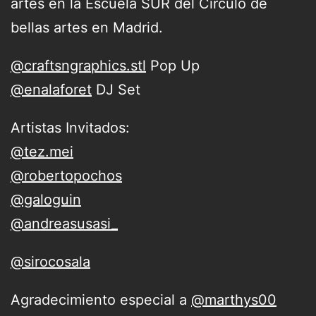
artes en la Escuela SUR del Circulo de
bellas artes en Madrid.
@craftsngraphics.stl
Pop Up
@enalaforet
DJ Set
Artistas Invitados:
@tez.mei
@robertopochos
@galoguin
@andreasusasi_
@sirocosala
Agradecimiento especial a
@marthys00