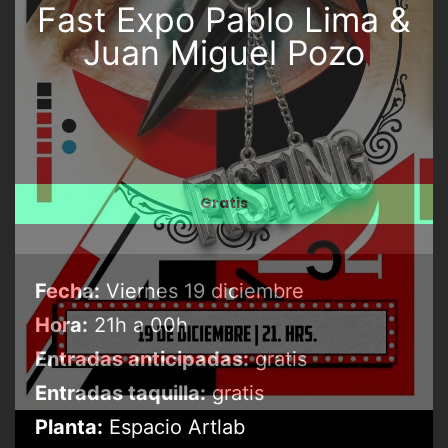
Fast Expo Pablo Lima &
Juan Miguel Pozo
Gratis
Fecha:
Viernes 19 diciembre
Hora:
21h a 00h
Entradas anticipadas:
gratis
Entradas taquilla:
gratis
Planta:
Espacio Artlab