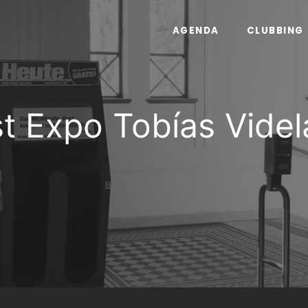
AGENDA
CLUBBING
t Expo Tobías Vide