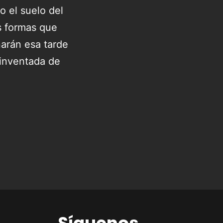
 el suelo del
as formas que
narán esa tarde
 inventada de
Síguenos