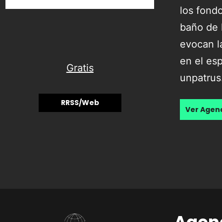
los fond
baño de l
evocan la
en el esp
Gratis
unpatrus
RRSS/Web
Ver Age
Agen