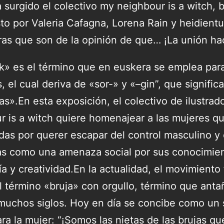
a surgido el colectivo my neighbour is a witch, 
o por Valeria Cafagna, Lorena Rain y heidientu
oras que son de la opinión de que… ¡La unión hac
k» es el término que en euskera se emplea par
s, el cual deriva de «sor-» y «–gin”, que significa
as».En esta exposición, el colectivo de ilustrad
r is a witch quiere homenajear a las mujeres q
as por querer escapar del control masculino y d
as como una amenaza social por sus conocimien
a y creatividad.En la actualidad, el movimiento 
l término «bruja» con orgullo, término que anta
muchos siglos. Hoy en día se concibe como un 
ra la mujer: “¡Somos las nietas de las brujas qu