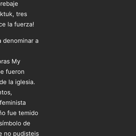
brebaje
ktuk, tres
e la fuerza!
a denominar a
oras My
ue fueron
e la iglesia.
tos,
feminista
ño fue temido
símbolo de
e no pudisteis