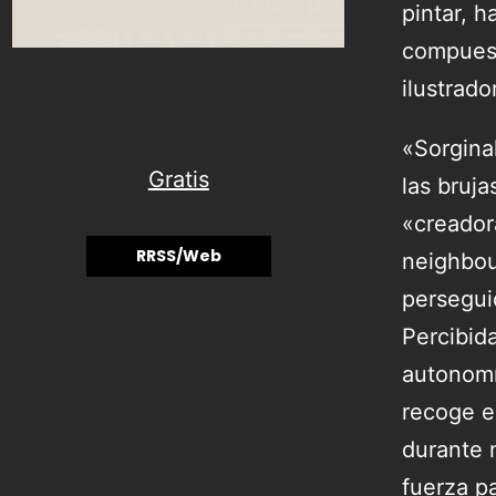
pintar, h
compuest
ilustrad
«Sorgina
Gratis
las bruja
«creador
RRSS/Web
neighbou
perseguid
Percibid
autonomí
recoge e
durante 
fuerza pa