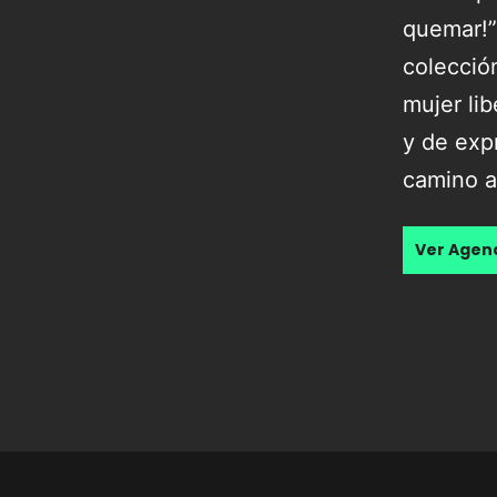
quemar!”
colecció
mujer lib
y de expr
camino a
Ver Age