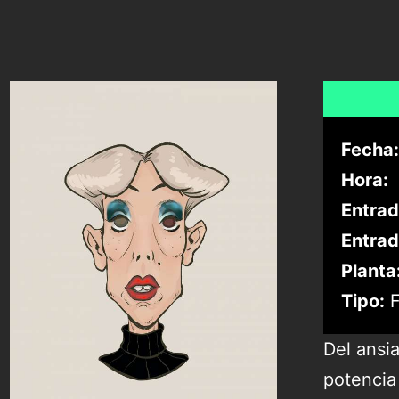
Fecha:
Hora:
Entrad
Entrad
Planta
Tipo:
F
Del ansia
potencia 