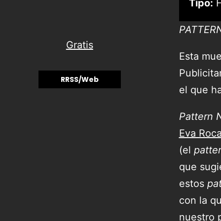
Tipo:
F
PATTER
Gratis
Esta mue
Publicita
RRSS/Web
el que h
Pattern 
Eva Roc
(el
patte
que sugi
estos
pa
con la q
nuestro 