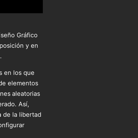
iseño Gráfico
xposición y en
.
s en los que
 de elementos
ones
aleatorias
rado. Así,
de la libertad
nfigurar