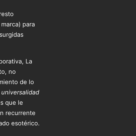
resto
a marca) para
 surgidas
porativa, La
to, no
miento de lo
 universalidad
s que le
ón recurrente
cado esotérico.