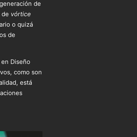
 generación de
e de
vórtice
rio o quizá
nos de
r en Diseño
tivos, como son
alidad, está
caciones