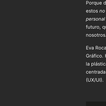
Porque d
estos
no
personal
futuro, 
nosotros
Eva Roca 
Gráfico.
la plásti
centrada 
(UX/UI).