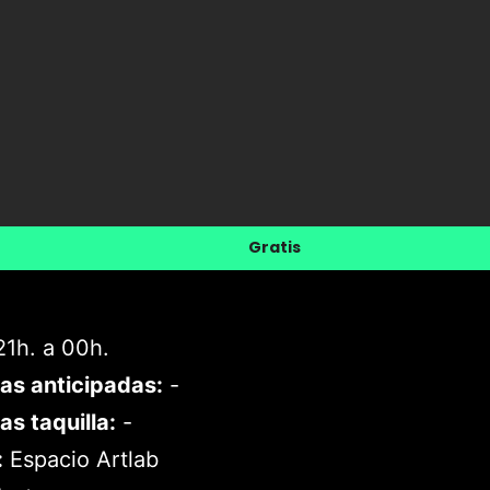
Gratis
1h. a 00h.
as anticipadas:
-
as taquilla:
-
:
Espacio Artlab