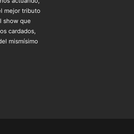
años actuando,
 mejor tributo
al show que
los cardados,
 del mismísimo