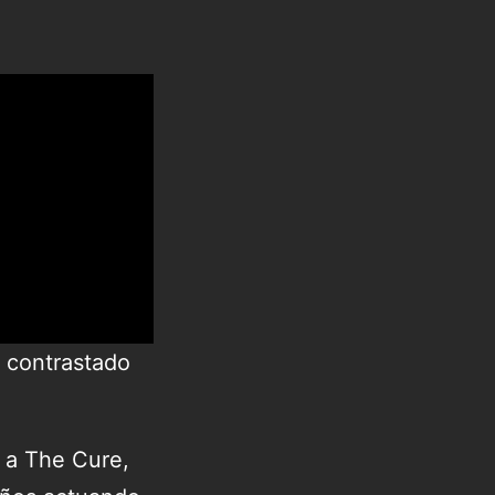
e contrastado
 a The Cure,