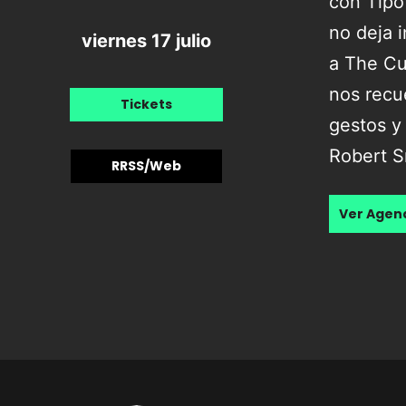
con Tipo
no deja 
viernes 17 julio
a The Cu
nos recu
Tickets
gestos y 
Robert S
RRSS/Web
Ver Age