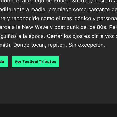
 como el alter ego de Robert Smith…y casi 20 
indiferente a madie, premiado como cantante del
re y reconocido como el más icónico y person
erda a la New Wave y post punk de los 80s. Pe
guiños a la época. Cerrar los ojos es oír la voz
mith. Donde tocan, repiten. Sin excepción.
nda
Ver Festival Tributos