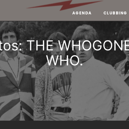
AGENDA
CLUBBING
butos: THE WHOGONE
WHO.