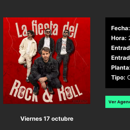
Fecha:
Hora:
2
Entrad
Entrad
Planta
Tipo:
C
Ver Age
Viernes 17 octubre