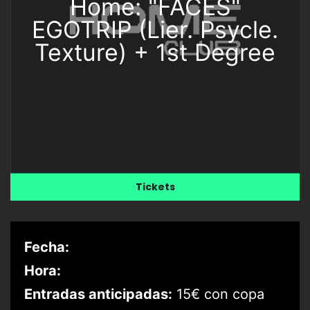
Home: "FACES"
EGOTRIP (Lier. Psycle.
Texture) + 1st Degree
Tickets
Fecha:
Hora:
Entradas anticipadas:
15€ con copa