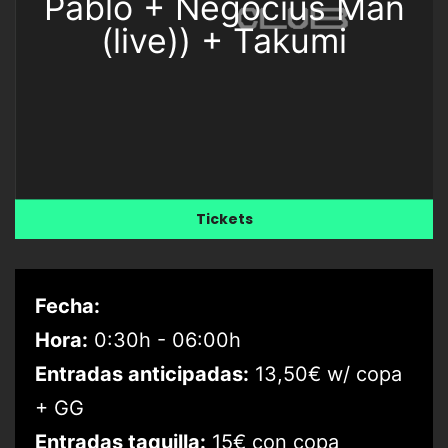
Pablo + Negocius Man
(live)) + Takumi
Tickets
Fecha:
Hora:
0:30h - 06:00h
Entradas anticipadas:
13,50€ w/ copa
+ GG
Entradas taquilla:
15€ con copa