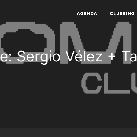
AGENDA
CLUBBING
: Sergio Vélez + T