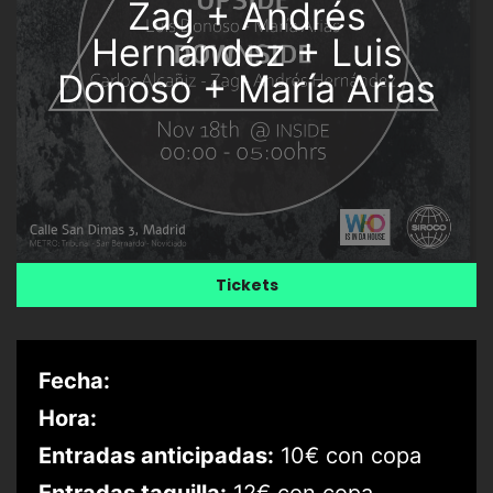
Zag + Andrés
Hernández + Luis
Donoso + María Arias
Tickets
Fecha:
Hora:
Entradas anticipadas:
10€ con copa
Entradas taquilla:
12€ con copa