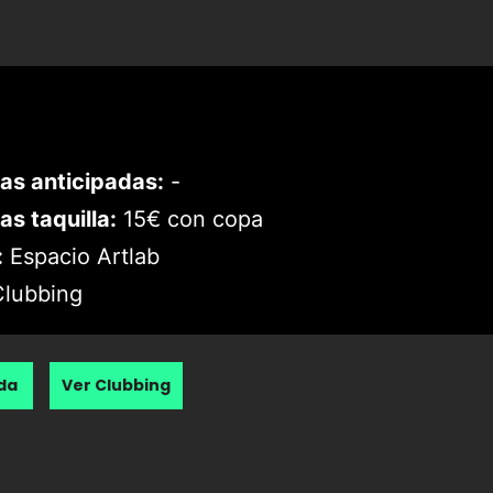
as anticipadas:
-
as taquilla:
15€ con copa
:
Espacio Artlab
lubbing
nda
Ver Clubbing