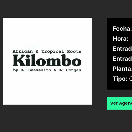
Fecha:
Hora:
Entrad
Entrad
Planta
Tipo:
C
Ver Age