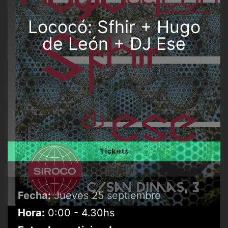
Lococó: Sfhir + Hugo
de León + DJ Ese
Tickets
Fecha:
Jueves 25 septiembre
Hora:
0:00 - 4.30hs