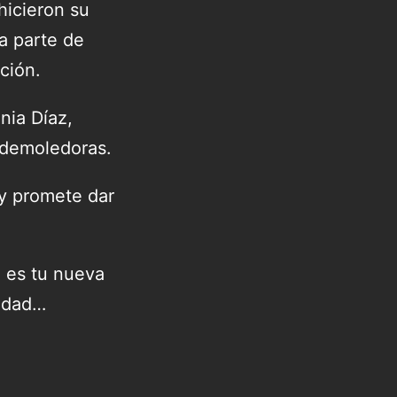
hicieron su
a parte de
ción.
nia Díaz,
 demoledoras.
 y promete dar
a es tu nueva
iudad…