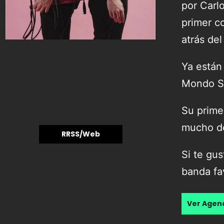
por Carl
primer c
atrás de
Ya están
Mondo So
Su prime
mucho de
RRSS/Web
Si te gus
banda fa
Ver Age