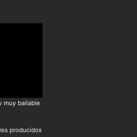
y muy bailable
les producidos