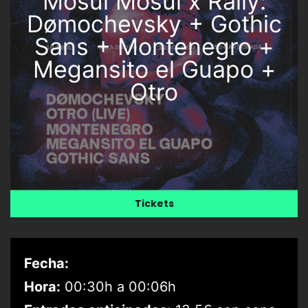
Mosul Mosul x Rally:
Dømochevsky + Gothic
Sans + Montenegro +
Megansito el Guapo +
Otro
Tickets
Fecha:
Hora:
00:30h a 00:06h