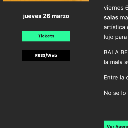
viernes 
jueves 26 marzo
salas
mad
artístic
Tickets
lujo par
BALA BEN
RRSS/Web
la mala 
Entre la 
No se lo 
Ver Age