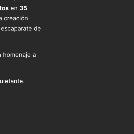
tos
en
35
la creación
n escaparate de
n homenaje a
quietante.