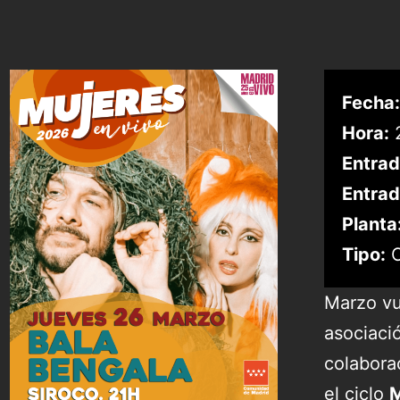
Fecha:
Hora:
2
Entrad
Entrad
Planta
Tipo:
C
Marzo vu
asociaci
colabora
el ciclo
M