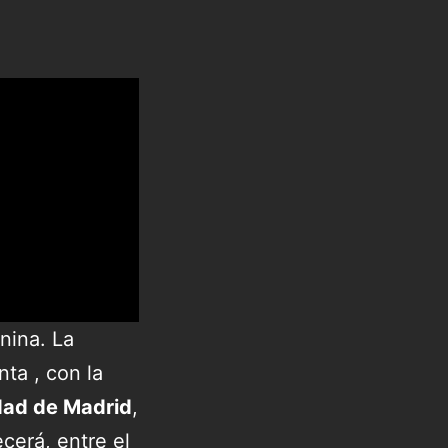
nina. La
ta , con la
dad de Madrid
,
ecerá, entre el