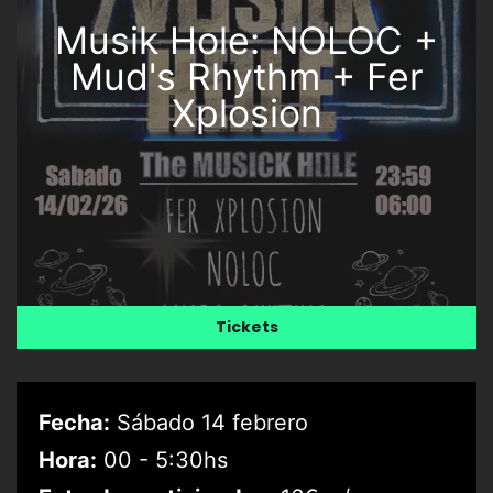
Musik Hole: NOLOC +
Mud's Rhythm + Fer
Xplosion
Tickets
Fecha:
Sábado 14 febrero
Hora:
00 - 5:30hs