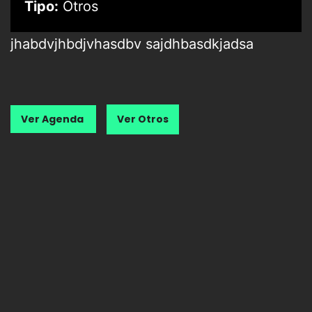
Tipo:
Otros
jhabdvjhbdjvhasdbv sajdhbasdkjadsa
Ver Agenda
Ver Otros