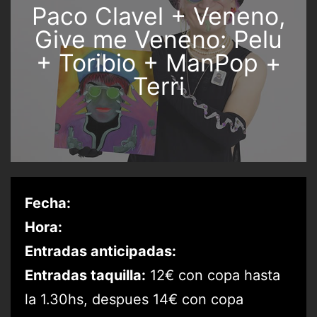
Paco Clavel + Veneno,
Give me Veneno: Pelu
+ Toribio + ManPop +
Terri
Fecha:
Hora:
Entradas anticipadas:
Entradas taquilla:
12€ con copa hasta
la 1.30hs, despues 14€ con copa