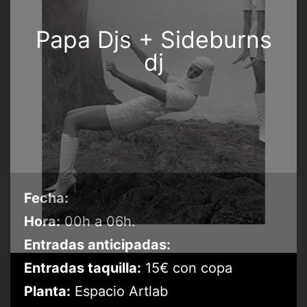
Papa Djs + Sideburns
dj
Fecha:
Hora:
00h a 06h.
Entradas anticipadas:
Entradas taquilla:
15€ con copa
Planta:
Espacio Artlab