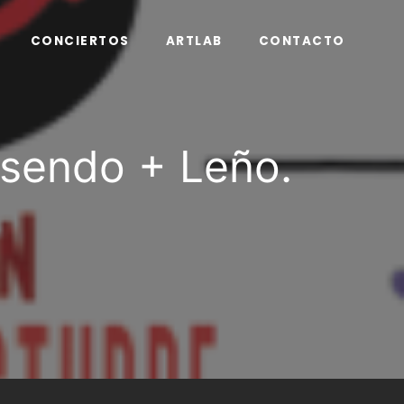
CONCIERTOS
ARTLAB
CONTACTO
osendo + Leño.