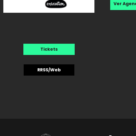
Ver Age
Tickets
RRSS/Web