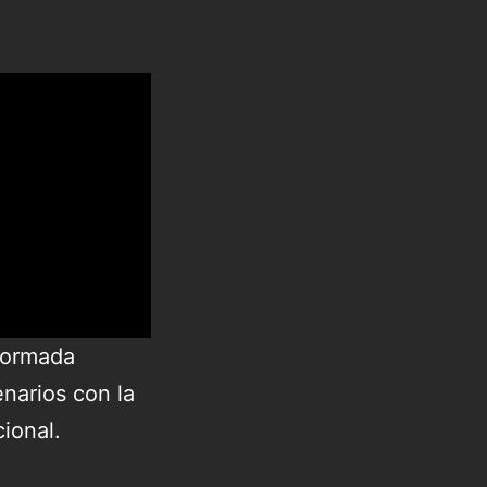
formada
narios con la
ional.