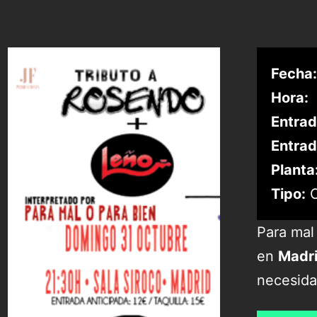
Fecha:
Hora:
Entrad
Entrad
Planta
Tipo:
C
Para mal
en
Madr
necesida