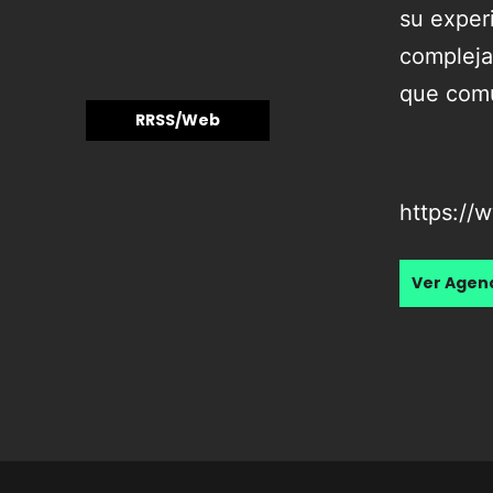
su exper
compleja
que comu
RRSS/Web
https://
Ver Age