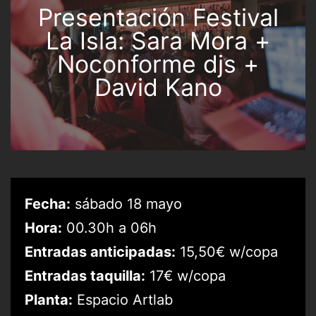
Presentación Festival
La Isla: Sara Mora +
Noconforme djs +
David Kano
Fecha:
sábado 18 mayo
Hora:
00.30h a 06h
Entradas anticipadas:
15,50€ w/copa
Entradas taquilla:
17€ w/copa
Planta:
Espacio Artlab