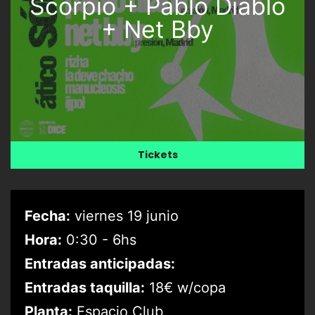
Scorpio + Pablo Diablo
+ Net Bby
Tickets
Fecha:
viernes 19 junio
Hora:
0:30 - 6hs
Entradas anticipadas:
Entradas taquilla:
18€ w/copa
Planta:
Espacio Club