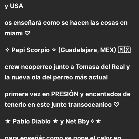
y USA
os enseñará como se hacen las cosas en
miami ♡
✧ Papi Scorpio ✧ (Guadalajara, MEX) 🇲🇽
crew neoperreo junto a Tomasa del Real y
la nueva ola del perreo más actual
primera vez en PRESIÓN y encantados de
tenerlo en este junte transoceanico ♡
★ Pablo Diablo ★ y Net Bby✧★
para enseñár como se pone el calor en