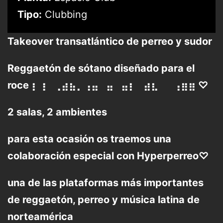
Tipo:
Clubbing
Takeover transatlántico de perreo y sudor
Reggaetón de sótano diseñado para el
roce ⡆⢰⠀⢀⣴⣦⡀⢠⣤⠀⣤⠀⣤⡆⠀⣴⣆⠀⠀⢠⣶⣶ ♡
2 salas, 2 ambientes
para esta ocasión os traemos una
colaboración especial con Hyperperreo♡
una de las plataformas más importantes
de reggaetón, perreo y música latina de
norteamérica