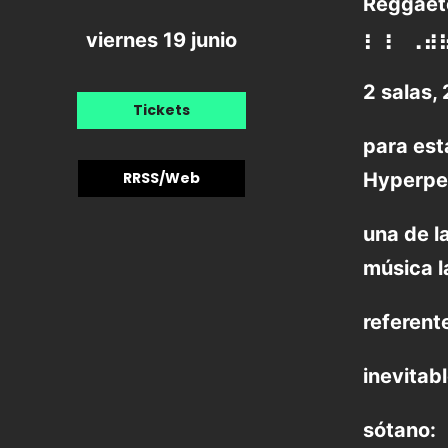
Reggaetó
⡆⢰⠀⢀⣴
viernes 19 junio
2 salas,
Tickets
para est
RRSS/Web
Hyperpe
una de l
música l
referent
inevitab
sótano: