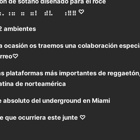
n de sótano diseñado para el roce
⣦⡀⢠⣤⠀⣤⠀⣤⡆⠀⣴⣆⠀⠀⢠⣶⣶ ♡
 2 ambientes
a ocasión os traemos una colaboración especi
rreo♡
as plataformas más importantes de reggaetón,
atina de norteamérica
e absoluto del underground en Miami
le que ocurriera este junte ♡