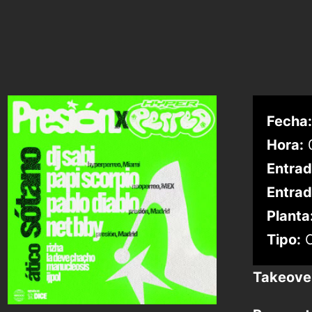
Fecha:
Hora:
0
Entrad
Entrad
Planta
Tipo:
C
Takeover