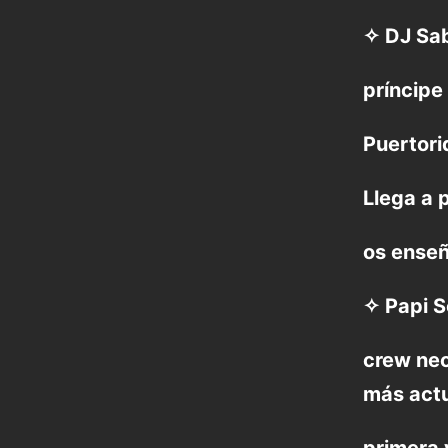
✧ DJ Sab
príncipe
Puertori
Llega a 
os enseñ
✧ Papi S
crew neo
más act