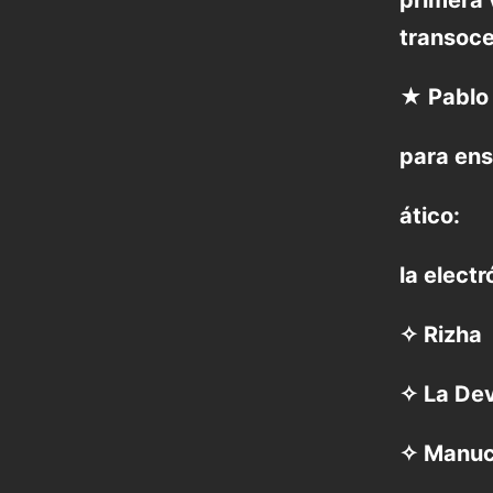
primera 
transoc
★ Pablo
para ens
ático:
la elect
✧ Rizha
✧ La De
✧ Manuc