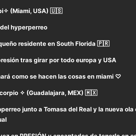
i✧ (Miami, USA) 🇺🇸
 del hyperperreo
queño residente en South Florida 🇵🇷
presión tras girar por todo europa y USA
ará como se hacen las cosas en miami ♡
corpio ✧ (Guadalajara, MEX) 🇲🇽
perreo junto a Tomasa del Real y la nueva ola 
ual