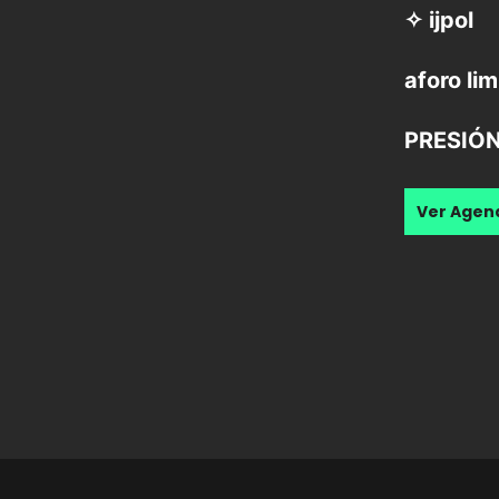
✧ ijpol
aforo li
PRESIÓN
Ver Age