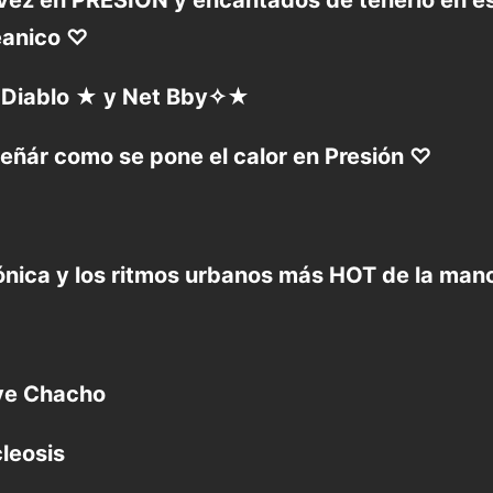
vez en PRESIÓN y encantados de tenerlo en es
eanico ♡
 Diablo ★ y Net Bby✧★
eñár como se pone el calor en Presión ♡
rónica y los ritmos urbanos más HOT de la man
ve Chacho
leosis