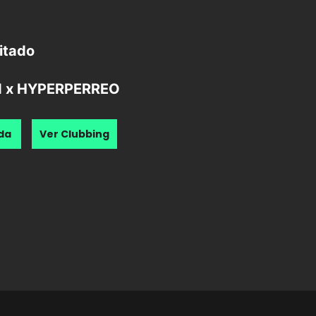
mitado
 x HYPERPERREO
nda
Ver Clubbing