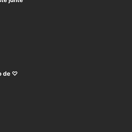
te junte
o de ♡