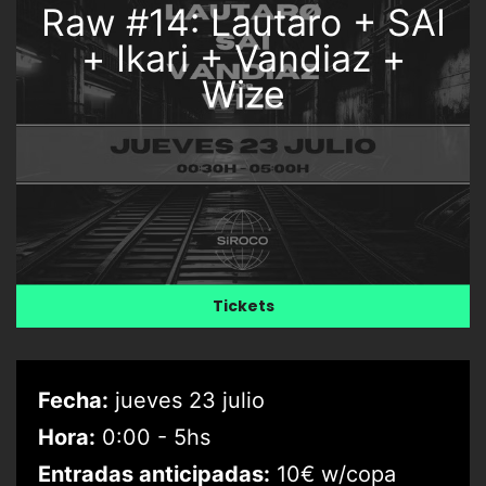
Raw #14: Lautaro + SAI
+ Ikari + Vandiaz +
Wize
Tickets
Fecha:
jueves 23 julio
Hora:
0:00 - 5hs
Entradas anticipadas:
10€ w/copa