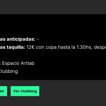
as anticipadas:
-
as taquilla:
12€ con copa hasta la 1.30hs, desp
:
Espacio Artlab
lubbing
nda
Ver Clubbing