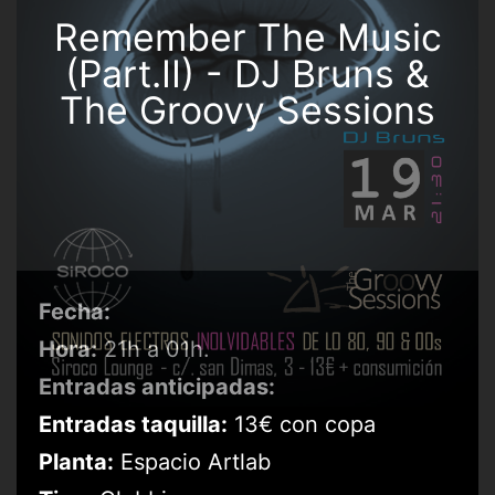
Remember The Music
(Part.II) - DJ Bruns &
The Groovy Sessions
Fecha:
Hora:
21h a 01h.
Entradas anticipadas:
Entradas taquilla:
13€ con copa
Planta:
Espacio Artlab