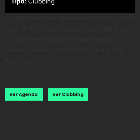
Tipo:
Clubbing
La segunda parte de la edición 2022 a todo
color de las Groovy Sessions con DJ Bruns
en cabina – los mejores temas House,
Dance, Techno y Electro Pop de los 80s
hasta hoy.
Ver Agenda
Ver Clubbing