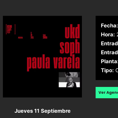
Fecha:
Hora:
2
Entrad
Entrad
Planta
Tipo:
C
Ver Age
Jueves 11 Septiembre