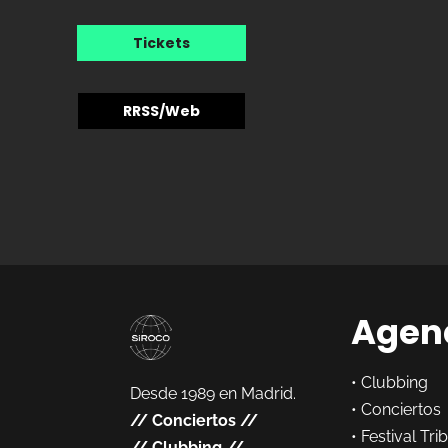
Tickets
RRSS/Web
Agen
•
Clubbing
Desde 1989 en Madrid.
•
Conciertos
//
Conciertos
//
•
Festival Tri
//
Clubbing
//