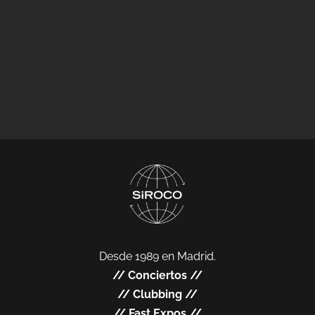
Desde 1989 en Madrid.
//
Conciertos
//
//
Clubbing
//
//
Fast Expos
//