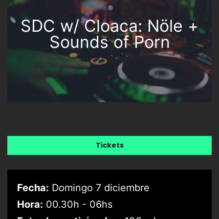
SDC w/ Cloaca: Nöle +
Sounds of Porn
Tickets
Fecha:
Domingo 7 diciembre
Hora:
00.30h - 06hs