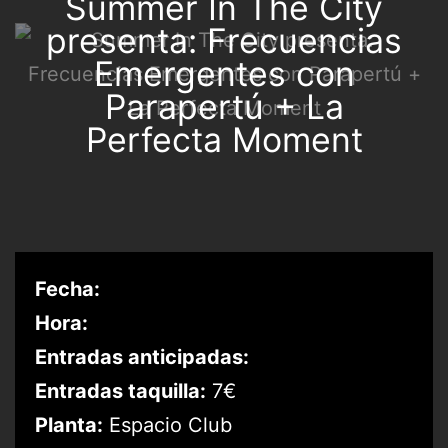
Summer In The City
presenta: Frecuencias
Emergentes con
Parapertú + La
Perfecta Moment
Fecha:
Hora:
Entradas anticipadas:
Entradas taquilla:
7€
Planta:
Espacio Club