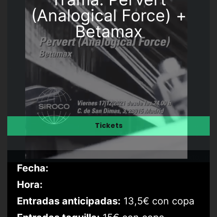
(Analogical Force) +
Betamax
Tickets
Fecha:
Hora:
Entradas anticipadas:
13,5€ con copa